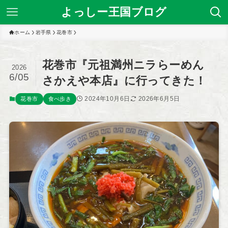
よっしー王国ブログ
ホーム
岩手県
花巻市
花巻市『元祖満州ニラらーめん
2026
6/05
さかえや本店』に行ってきた！
2024年10月6日
2026年6月5日
花巻市
食べ歩き