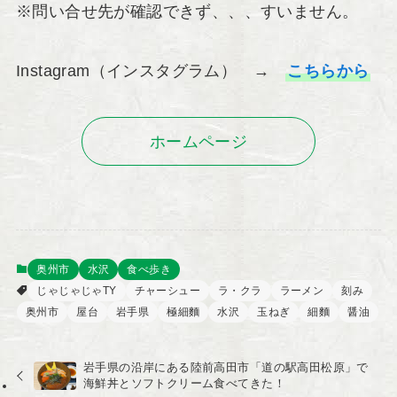
※問い合せ先が確認できず、、、すいません。
Instagram（インスタグラム） →
こちらから
ホームページ
奥州市
水沢
食べ歩き
じゃじゃじゃTY
チャーシュー
ラ・クラ
ラーメン
刻み
奥州市
屋台
岩手県
極細麵
水沢
玉ねぎ
細麵
醤油
岩手県の沿岸にある陸前高田市「道の駅高田松原」で
海鮮丼とソフトクリーム食べてきた！