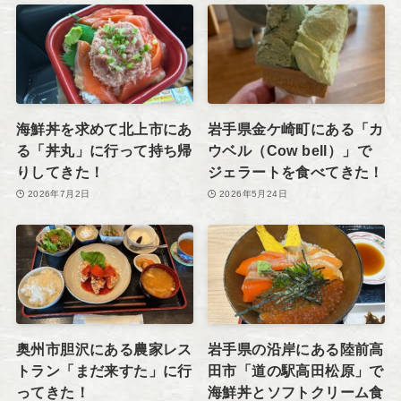
海鮮丼を求めて北上市にあ
岩手県金ケ崎町にある「カ
る「丼丸」に行って持ち帰
ウベル（Cow bell）」で
りしてきた！
ジェラートを食べてきた！
2026年7月2日
2026年5月24日
奥州市胆沢にある農家レス
岩手県の沿岸にある陸前高
トラン「まだ来すた」に行
田市「道の駅高田松原」で
ってきた！
海鮮丼とソフトクリーム食