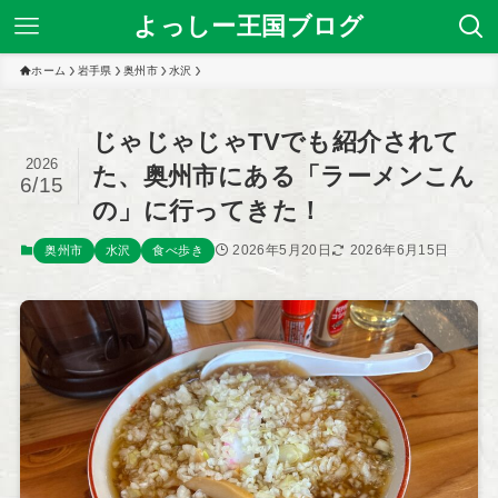
よっしー王国ブログ
ホーム
岩手県
奥州市
水沢
じゃじゃじゃTVでも紹介されて
2026
た、奥州市にある「ラーメンこん
6/15
の」に行ってきた！
2026年5月20日
2026年6月15日
奥州市
水沢
食べ歩き