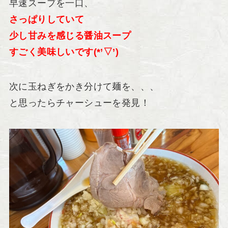
早速スープを一口、
さっぱりしていて
少し甘みを感じる醤油スープ
すごく美味しいです(*’▽’)
次に玉ねぎをかき分けて麺を、、、
と思ったらチャーシューを発見！