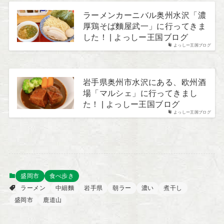
ラーメンカーニバル奥州水沢「濃
厚鶏そば麵屋武一」に行ってきま
した！ | よっしー王国ブログ
よっしー王国ブログ
岩手県奥州市水沢にある、欧州酒
場「マルシェ」に行ってきまし
た！ | よっしー王国ブログ
よっしー王国ブログ
盛岡市
食べ歩き
ラーメン
中細麵
岩手県
朝ラー
濃い
煮干し
盛岡市
鹿道山