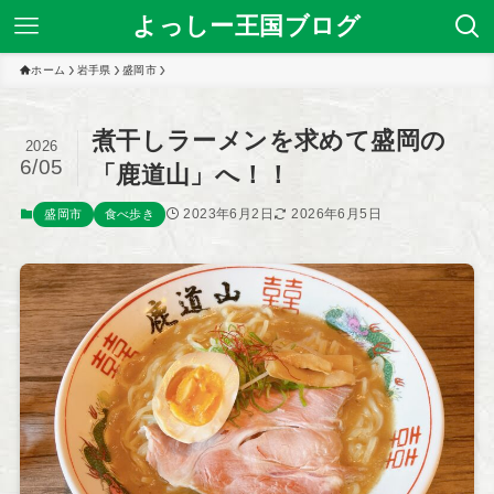
よっしー王国ブログ
ホーム
岩手県
盛岡市
煮干しラーメンを求めて盛岡の
2026
6/05
「鹿道山」へ！！
2023年6月2日
2026年6月5日
盛岡市
食べ歩き