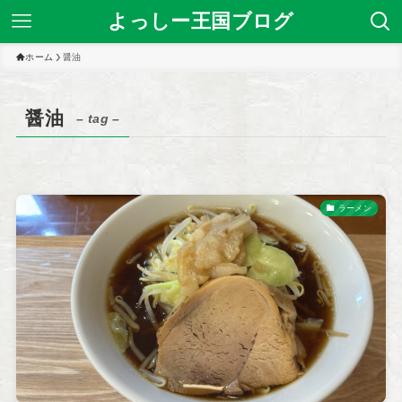
よっしー王国ブログ
ホーム
醤油
醤油
– tag –
ラーメン