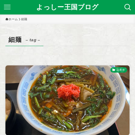
よっしー王国ブログ
ホーム
細麺
細麺
– tag –
花巻市