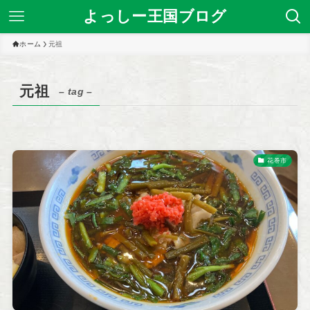
よっしー王国ブログ
ホーム
元祖
元祖
– tag –
花巻市