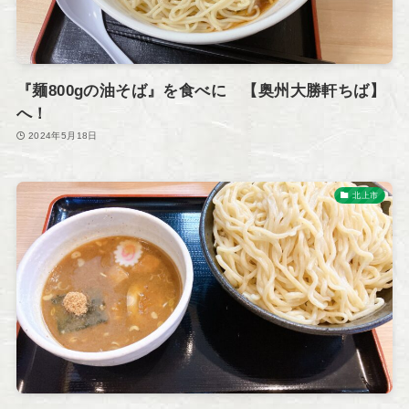
『麺800gの油そば』を食べに 【奥州大勝軒ちば】
へ！
2024年5月18日
北上市