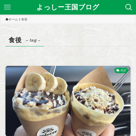
よっしー王国ブログ
ホーム
食後
食後
– tag –
水沢