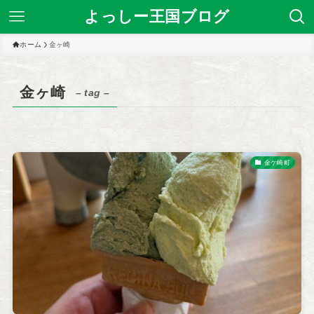
よっしー王国ブログ
ホーム
金ヶ崎
金ヶ崎
– tag –
金ケ崎町