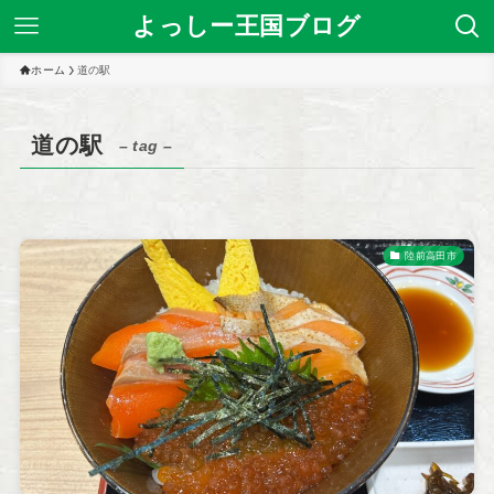
よっしー王国ブログ
ホーム
道の駅
道の駅
– tag –
陸前高田市