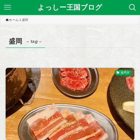
よっしー王国ブログ
ホーム
盛岡
盛岡
– tag –
盛岡市