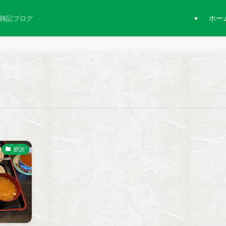
ホー
雑記ブログ
胆沢