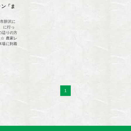
ラン「ま
州市胆沢に
」 に行っ
の辺りの方
☆ 農家レ
車場に到着
1