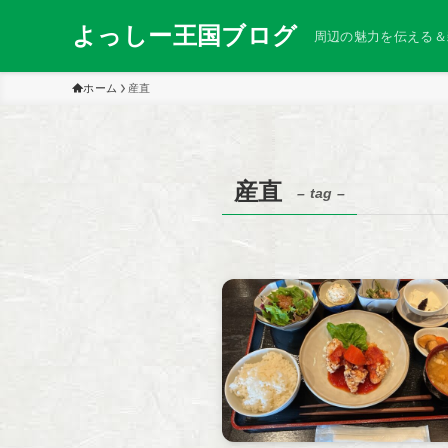
よっしー王国ブログ
周辺の魅力を伝える＆
ホーム
産直
産直
– tag –