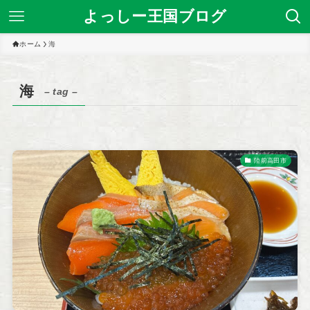
よっしー王国ブログ
ホーム
海
海
– tag –
陸前高田市