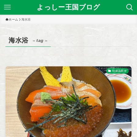
よっしー王国ブログ
ホーム
海水浴
海水浴
– tag –
陸前高田市