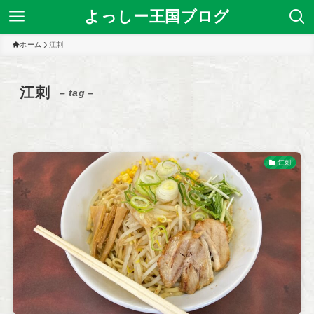
よっしー王国ブログ
ホーム
江刺
江刺
– tag –
江刺