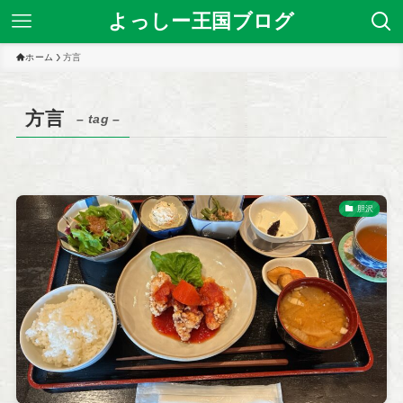
よっしー王国ブログ
ホーム
方言
方言
– tag –
胆沢