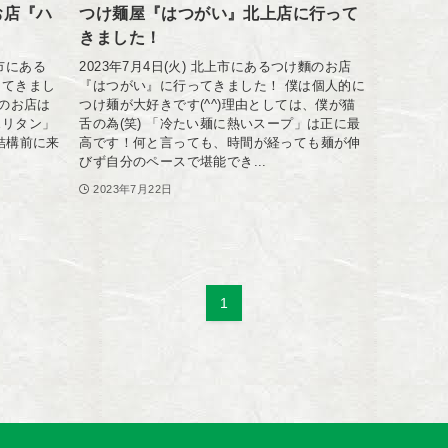
お店『ハ
つけ麺屋『はつがい』北上店に行って
！
きました！
上市にある
2023年7月4日(火) 北上市にあるつけ麵のお店
ってきまし
『はつがい』に行ってきました！ 僕は個人的に
このお店は
つけ麺が大好きです(^^)理由としては、僕が猫
ポリタン」
舌の為(笑) 「冷たい麺に熱いスープ」は正に最
結構前に来
高です！何と言っても、時間が経っても麺が伸
びず自分のペースで堪能でき...
2023年7月22日
1