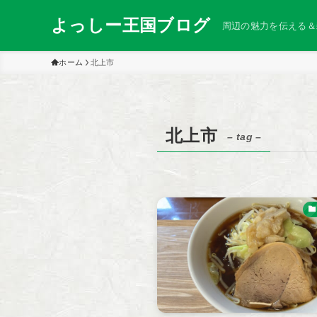
よっしー王国ブログ
周辺の魅力を伝える＆
ホーム
北上市
北上市
– tag –