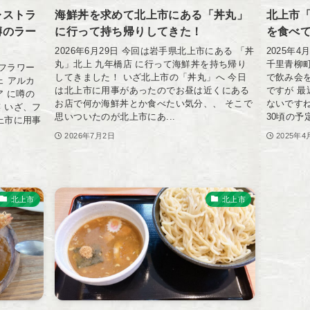
レストラ
海鮮丼を求めて北上市にある「丼丸」
北上市
噂のラー
に行って持ち帰りしてきた！
を食べ
2026年6月29日 今回は岩手県北上市にある 「丼
2025年
丸」北上 九年橋店 に行って海鮮丼を持ち帰り
千里青柳
のフラワー
してきました！ いざ北上市の「丼丸」へ 今日
で飲み会
ェ アルカ
は北上市に用事があったのでお昼は近くにある
ですが 
ィア に噂の
お店で何か海鮮丼とか食べたい気分、、 そこで
ないですね
 いざ、フ
思いついたのが北上市にあ...
30頃の予定
上市に用事
2026年7月2日
2025年4
北上市
北上市