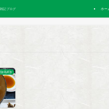
ホー
雑記ブログ
陸前高田市