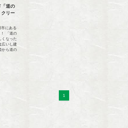
市「道の
トクリー
高田市にある
！ 「道の
しくなった
は広いし建
陸から道の
1