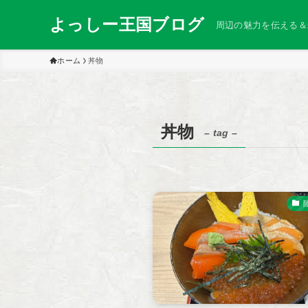
よっしー王国ブログ
周辺の魅力を伝える＆
ホーム
丼物
丼物
– tag –