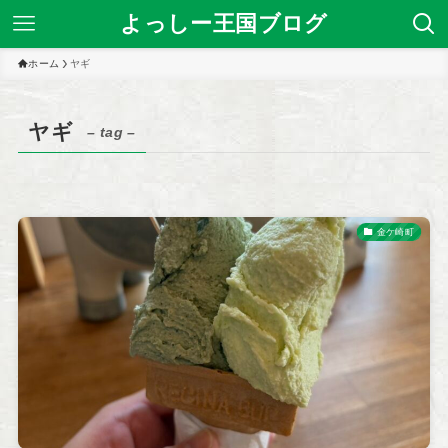
よっしー王国ブログ
ホーム
ヤギ
ヤギ
– tag –
金ケ崎町