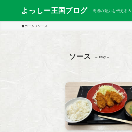
よっしー王国ブログ
周辺の魅力を伝える＆
ホーム
ソース
ソース
– tag –