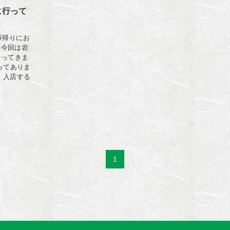
に行って
仕事帰りにお
 今回は岩
行ってきま
ってありま
！ 入店する
1