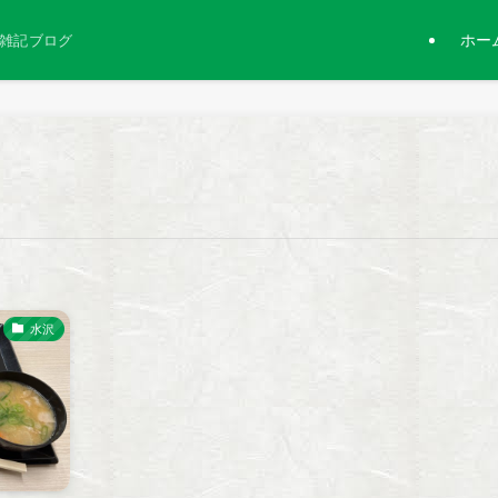
ホー
雑記ブログ
水沢