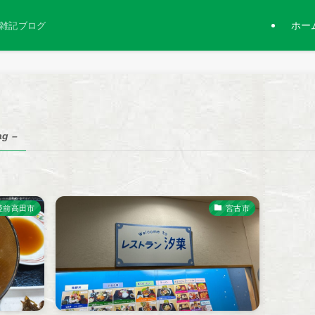
ホー
雑記ブログ
ag –
陸前高田市
宮古市