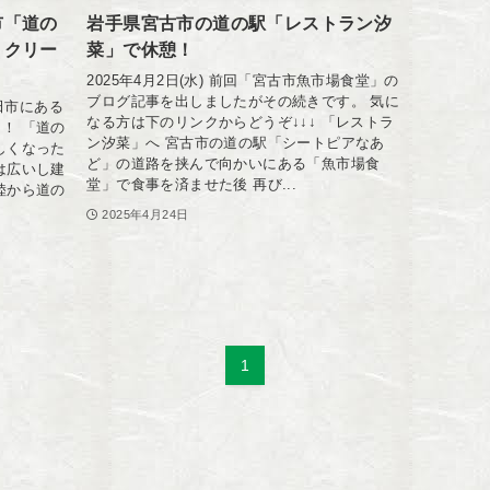
市「道の
岩手県宮古市の道の駅「レストラン汐
トクリー
菜」で休憩！
2025年4月2日(水) 前回「宮古市魚市場食堂」の
ブログ記事を出しましたがその続きです。 気に
高田市にある
なる方は下のリンクからどうぞ↓↓↓ 「レストラ
！ 「道の
ン汐菜」へ 宮古市の道の駅「シートピアなあ
しくなった
ど」の道路を挟んで向かいにある「魚市場食
は広いし建
堂」で食事を済ませた後 再び...
陸から道の
2025年4月24日
1