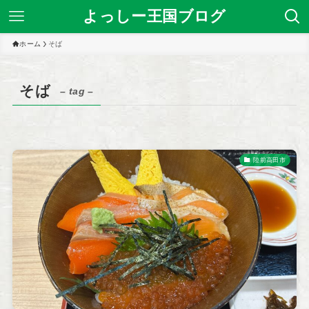
よっしー王国ブログ
ホーム
そば
そば
– tag –
陸前高田市