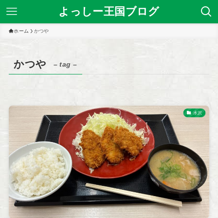
よっしー王国ブログ
ホーム
かつや
かつや
– tag –
水沢