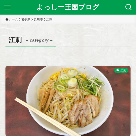
よっしー王国ブログ
ホーム
岩手県
奥州市
江刺
江刺
– category –
江刺